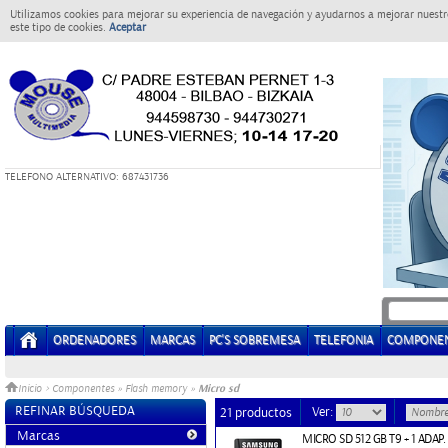
Utilizamos cookies para mejorar su experiencia de navegación y ayudarnos a mejorar nuestro
este tipo de cookies.
Aceptar
T
ELEFONO ALTERNATIVO: 687431736
ORDENADORES
MARCAS
PC'S SOBREMESA
TELEFONIA
COMPONE
Micro sd
Inicio
>
Componentes
»
Flash memory
»
REFINAR BÚSQUEDA
Ver:
21 productos
Marcas
MICRO SD 512 GB T9 + 1 ADA