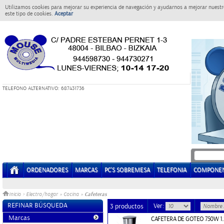
Utilizamos cookies para mejorar su experiencia de navegación y ayudarnos a mejorar nuestro
este tipo de cookies.
Aceptar
T
ELEFONO ALTERNATIVO: 687431736
ORDENADORES
MARCAS
PC'S SOBREMESA
TELEFONIA
COMPONE
Cafeteras
Inicio
>
Electro/hogar
»
Cocina
»
REFINAR BÚSQUEDA
Ver:
3 productos
Marcas
CAFETERA DE GOTEO 750W 1.