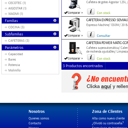
Cafetera de goteo Aigostar 1,25L
CECOTEC (1)
AIGOSTAR (1)
»
Comparar
Con stock
XIAOMI (1)
CAFETERA EXPRESSO SEMIAU
Familias
Espresso Machine/ 1350W/ 20 B
COCINA (3)
Subfamilias
»
Comparar
Consultar
CAFETERAS (3)
CAFETERA POWER MATIC-CC
Parámetros
Cafetera superautomática/ Calent
de molienda ajustables/ Limpiez
Capacidad
»
Comparar
Con stock
Bares
Potencia
3 Productos encontrados
Molinillo
Nosotros
Zona de Clientes
Quienes somos
Alta como nuevo cliente
Contacto
¿Olvidó su contraseña?