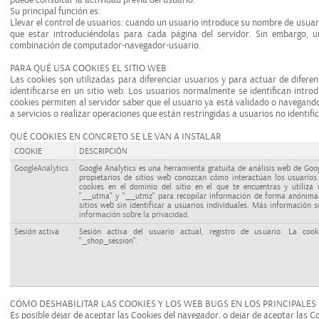
puede consultar la actividad previa del usuario.
Su principal función es:
Llevar el control de usuarios: cuando un usuario introduce su nombre de usua
que estar introduciéndolas para cada página del servidor. Sin embargo, u
combinación de computador-navegador-usuario.
PARA QUÉ USA COOKIES EL SITIO WEB
Las cookies son utilizadas para diferenciar usuarios y para actuar de difer
identificarse en un sitio web. Los usuarios normalmente se identifican intro
cookies permiten al servidor saber que el usuario ya está validado o navegando 
a servicios o realizar operaciones que están restringidas a usuarios no identifi
QUÉ COOKIES EN CONCRETO SE LE VAN A INSTALAR
COOKIE
DESCRIPCIÓN
GoogleAnalytics
Google Analytics es una herramienta gratuita de análisis web de Goo
propietarios de sitios web conozcan cómo interactúan los usuarios
cookies en el dominio del sitio en el que te encuentras y utiliz
"__utma" y "__utmz" para recopilar información de forma anónima 
sitios web sin identificar a usuarios individuales. Más información 
información sobre la privacidad
.
Sesión activa
Sesión activa del usuario actual, registro de usuario. La coo
"_shop_session".
CÓMO DESHABILITAR LAS COOKIES Y LOS WEB BUGS EN LOS PRINCIPALE
Es posible dejar de aceptar las Cookies del navegador, o dejar de aceptar las Co