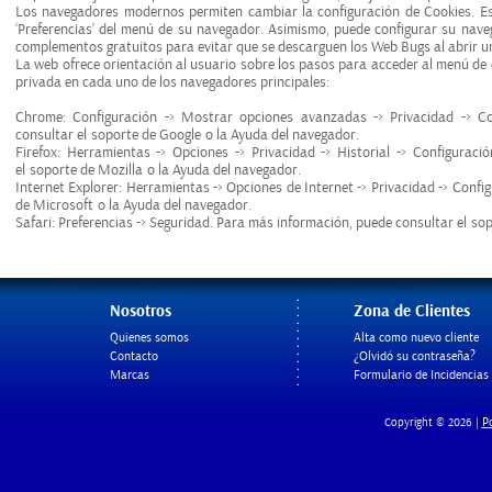
Los navegadores modernos permiten cambiar la configuración de Cookies. Es
‘Preferencias’ del menú de su navegador. Asimismo, puede configurar su naveg
complementos gratuitos para evitar que se descarguen los Web Bugs al abrir un
La web ofrece orientación al usuario sobre los pasos para acceder al menú de c
privada en cada uno de los navegadores principales:
Chrome: Configuración -> Mostrar opciones avanzadas -> Privacidad -> C
consultar el
soporte de Google
o la Ayuda del navegador.
Firefox: Herramientas -> Opciones -> Privacidad -> Historial -> Configurac
el
soporte de Mozilla
o la Ayuda del navegador.
Internet Explorer: Herramientas -> Opciones de Internet -> Privacidad -> Conf
de Microsoft
o la Ayuda del navegador.
Safari: Preferencias -> Seguridad. Para más información, puede consultar el
sop
Nosotros
Zona de Clientes
Quienes somos
Alta como nuevo cliente
Contacto
¿Olvidó su contraseña?
Marcas
Formulario de Incidencias
Po
Copyright © 2026 |