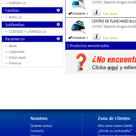
2250W/ Depósito de agua extraíbl
HAEGER (2)
Familias
»
Comparar
Con stock
ROPA (2)
CENTRO DE PLANCHADO BLU
Subfamilias
2250W/ Depósito de agua extraíbl
CUIDADO Y LIMPIEZA (2)
»
Comparar
Con stock
Parámetros
2 Productos encontrados
Bares
Capacidad
Golpe vapor
Potencia
Nosotros
Zona de Clientes
Quienes somos
Alta como nuevo cliente
Contacto
¿Olvidó su contraseña?