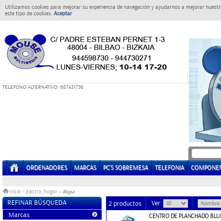
Utilizamos cookies para mejorar su experiencia de navegación y ayudarnos a mejorar nuestro
este tipo de cookies.
Aceptar
T
ELEFONO ALTERNATIVO: 687431736
ORDENADORES
MARCAS
PC'S SOBREMESA
TELEFONIA
COMPONE
Ropa
Inicio
>
Electro/hogar
»
REFINAR BÚSQUEDA
Ver:
2 productos
Marcas
CENTRO DE PLANCHADO BLU